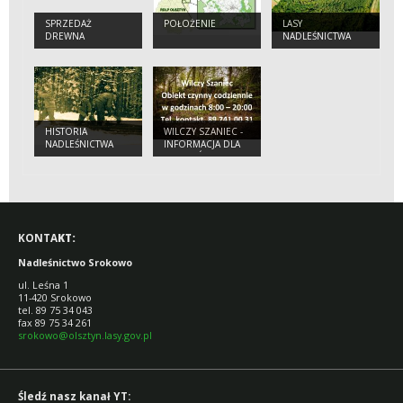
SPRZEDAŻ
POŁOŻENIE
LASY
DREWNA
NADLEŚNICTWA
HISTORIA
WILCZY SZANIEC -
NADLEŚNICTWA
INFORMACJA DLA
TURYSTÓW
KONTA
KT:
Nadleśnictwo Srokowo
ul. Leśna 1
11-420 Srokowo
tel. 89 75 34 043
fax 89 75 34 261
srokowo@olsztyn.lasy.gov.pl
Śledź nasz kanał YT: