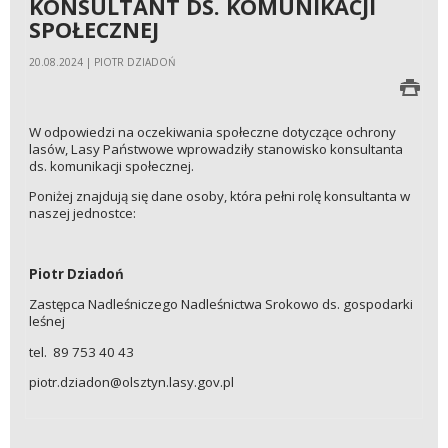
KONSULTANT DS. KOMUNIKACJI
SPOŁECZNEJ
20.08.2024 | PIOTR DZIADOŃ
W odpowiedzi na oczekiwania społeczne dotyczące ochrony
lasów, Lasy Państwowe wprowadziły stanowisko konsultanta
ds. komunikacji społecznej.
Poniżej znajdują się dane osoby, która pełni rolę konsultanta w
naszej jednostce:
Piotr Dziadoń
Zastępca Nadleśniczego Nadleśnictwa Srokowo ds. gospodarki
leśnej
tel. 89 753 40 43
piotr.dziadon@olsztyn.lasy.gov.pl