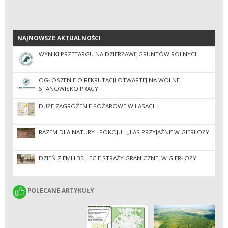
NAJNOWSZE AKTUALNOŚCI
NAJNOWSZE AKTUALNOŚCI
WYNIKI PRZETARGU NA DZIERŻAWĘ GRUNTÓW ROLNYCH
OGŁOSZENIE O REKRUTACJI OTWARTEJ NA WOLNE
STANOWISKO PRACY
DUŻE ZAGROŻENIE POŻAROWE W LASACH
RAZEM DLA NATURY I POKOJU - „LAS PRZYJAŹNI” W GIERŁOŻY
DZIEŃ ZIEMI I 35-LECIE STRAŻY GRANICZNEJ W GIERŁOŻY
POLECANE ARTYKUŁY
POLECANE ARTYKUŁY