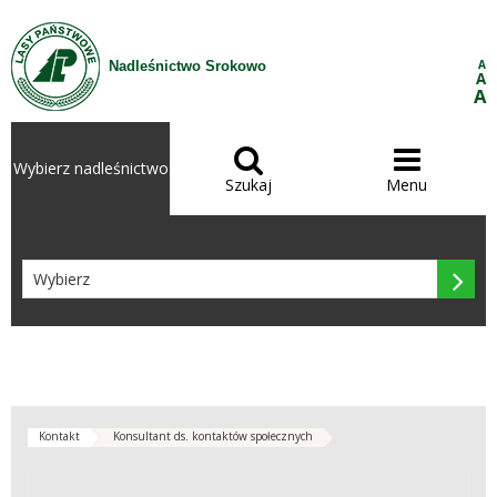
Przejdź do treści
A
Nadleśnictwo Srokowo
A
A


Wybierz nadleśnictwo
Szukaj
Menu

Kontakt
Konsultant ds. kontaktów społecznych