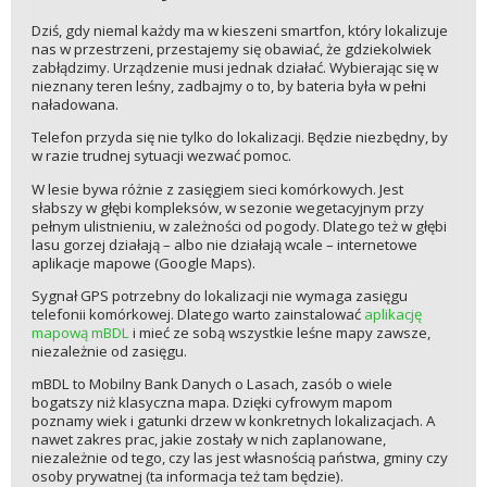
Dziś, gdy niemal każdy ma w kieszeni smartfon, który lokalizuje
nas w przestrzeni, przestajemy się obawiać, że gdziekolwiek
zabłądzimy. Urządzenie musi jednak działać. Wybierając się w
nieznany teren leśny, zadbajmy o to, by bateria była w pełni
naładowana.
Telefon przyda się nie tylko do lokalizacji. Będzie niezbędny, by
w razie trudnej sytuacji wezwać pomoc.
W lesie bywa różnie z zasięgiem sieci komórkowych. Jest
słabszy w głębi kompleksów, w sezonie wegetacyjnym przy
pełnym ulistnieniu, w zależności od pogody. Dlatego też w głębi
lasu gorzej działają – albo nie działają wcale – internetowe
aplikacje mapowe (Google Maps).
Sygnał GPS potrzebny do lokalizacji nie wymaga zasięgu
telefonii komórkowej. Dlatego warto zainstalować
aplikację
mapową mBDL
i mieć ze sobą wszystkie leśne mapy zawsze,
niezależnie od zasięgu.
mBDL to Mobilny Bank Danych o Lasach, zasób o wiele
bogatszy niż klasyczna mapa. Dzięki cyfrowym mapom
poznamy wiek i gatunki drzew w konkretnych lokalizacjach. A
nawet zakres prac, jakie zostały w nich zaplanowane,
niezależnie od tego, czy las jest własnością państwa, gminy czy
osoby prywatnej (ta informacja też tam będzie).