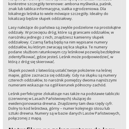
konkretne szczegóły terenowe: ambona myśliwska, paśnik,
znak lub tablica informacyjna, siatka ogrodzeniowa. Dla
lokalnego leśnika to wiele mówiące szczegóły. Idealny do
lokalizacji będzie słupek oddziałowy.
Lasy należące do państwa są zwykle podzielone na prostokątne
oddziały. W przecięciu dróg, które są granicami oddziałów, w
narożniku jednego z nich, znajdziesz kamienny słupek
oddziałowy. Czarną farbą będą na nim wypisane numery
oddziałów, ku którym zwracają się lica słupka. Te numery
podane służbom ratunkowym czy leśnikowi pozwolą bezbłędnie
zidentyfikować, gdzie jesteś. Leśnik może podpowiedzieć, w
którą z dróg się skierować.
Słupek pozwoli z łatwością ustalić twoje położenie na leśnej
mapie, gdzie zaznacza się oddziały. Gdy na słupku są numery
czterech oddziałów, to narożnik pomiędzy dwoma najniższymi
numerami wskazuje na ogół kierunek północny-zachód.
Leśnik perfekcyjnie zlokalizuje nas także na podstawie tabliczki
(czerwonej w Lasach Państwowych) służącej do
ewidencjonowania drewna. Znajdziemy tam dwa rzędy cyfr.
Dolny to kod leśnictwa, górny – numer kolejnego stosu lub
sztuki drewna. Numery są w bazie danych Lasów Państwowych,
połączonej z mapą.