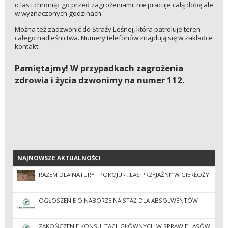
o las i chroniąc go przed zagrożeniami, nie pracuje całą dobę ale
w wyznaczonych godzinach.
Można też zadzwonić do Straży Leśnej, która patroluje teren
całego nadleśnictwa. Numery telefonów znajdują się w zakładce
kontakt.
Pamiętajmy! W przypadkach zagrożenia
zdrowia i życia dzwonimy na numer 112.
NAJNOWSZE AKTUALNOŚCI
NAJNOWSZE AKTUALNOŚCI
RAZEM DLA NATURY I POKOJU - „LAS PRZYJAŹNI” W GIERŁOŻY
OGŁOSZENIE O NABORZE NA STAŻ DLA ABSOLWENTÓW
ZAKOŃCZENIE KONSULTACJI GŁÓWNYCH W SPRAWIE LASÓW