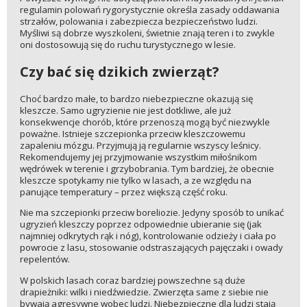
regulamin polowań rygorystycznie określa zasady oddawania
strzałów, polowania i zabezpiecza bezpieczeństwo ludzi.
Myśliwi są dobrze wyszkoleni, świetnie znają teren i to zwykle
oni dostosowują się do ruchu turystycznego w lesie.
Czy bać się dzikich zwierząt?
Choć bardzo małe, to bardzo niebezpieczne okazują się
kleszcze. Samo ugryzienie nie jest dotkliwe, ale już
konsekwencje chorób, które przenoszą mogą być niezwykle
poważne. Istnieje szczepionka przeciw kleszczowemu
zapaleniu mózgu. Przyjmują ją regularnie wszyscy leśnicy.
Rekomendujemy jej przyjmowanie wszystkim miłośnikom
wędrówek w terenie i grzybobrania. Tym bardziej, że obecnie
kleszcze spotykamy nie tylko w lasach, a ze względu na
panujące temperatury – przez większą część roku.
Nie ma szczepionki przeciw boreliozie. Jedyny sposób to unikać
ugryzień kleszczy poprzez odpowiednie ubieranie się (jak
najmniej odkrytych rąk i nóg), kontrolowanie odzieży i ciała po
powrocie z lasu, stosowanie odstraszających pajęczaki i owady
repelentów.
W polskich lasach coraz bardziej powszechne są duże
drapieżniki: wilki i niedźwiedzie. Zwierzęta same z siebie nie
bywają agresywne wobec ludzi. Niebezpieczne dla ludzi stają