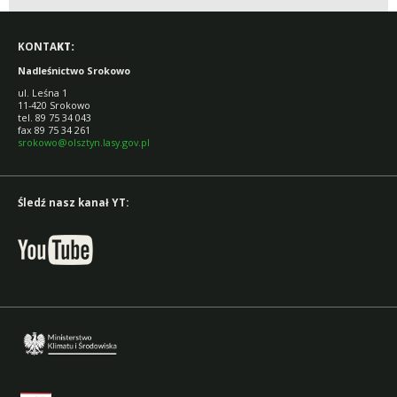
KONTA
KT:
Nadleśnictwo Srokowo
ul. Leśna 1
11-420 Srokowo
tel. 89 75 34 043
fax 89 75 34 261
srokowo@olsztyn.lasy.gov.pl
Śledź nasz kanał YT: