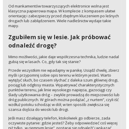
Od mankamentów towarzyszących elektronice wolna jest
klasyczna papierowa mapa. W komplecie z kompasem ułatwi
orientację i zabezpieczy przed zbędnym kluczeniem po leśnych
drogach lub zabłądzeniem. Wiele nadleśnictw wydaje takie
mapy.
Zgubiłem się w lesie. Jak próbować
odnaleźć drogę?
Mimo możliwości, jakie daje współczesna technika, ludzie nadal
gubią się w lasach. Co, gdy tak się stanie?
Przede wszystkim nie wpadajmy w panikę. Usiądź chwilę, zbierz
myśli i przypomnij sobie opis terenu w którym jesteś. Warto
wytężyć słuch, bo czasem słychać z daleka szum głównej drogi,
pociąg lub odgłosy miasta. Wypatrywać charakterystycznych
punktów terenu, jak linie wysokiego napięcia, gazociągi czy
ślady użytkowania dróg – zwykle prowadzą do miejscowości lub
dróg publicznych. W górach można podążać „z nurtem”, czyli iść
wzdłuż potoku schodząc w dół, w ten sposób zwiększa się
szansa dojścia do wioski lub drogi.
Jeśli masz działający telefon, ktokolwiek go odbierze, zada
oczywiste pytanie: gdzie jesteś? Żeby odpowiedzieć coś więcej
niż tylko „w ciemnym lesie”, postaraj się odnaleźć i wskazać