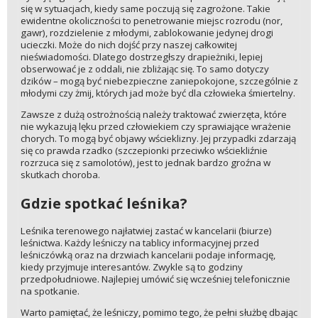
się w sytuacjach, kiedy same poczują się zagrożone. Takie
ewidentne okoliczności to penetrowanie miejsc rozrodu (nor,
gawr), rozdzielenie z młodymi, zablokowanie jedynej drogi
ucieczki. Może do nich dojść przy naszej całkowitej
nieświadomości. Dlatego dostrzegłszy drapieżniki, lepiej
obserwować je z oddali, nie zbliżając się. To samo dotyczy
dzików – mogą być niebezpieczne zaniepokojone, szczególnie z
młodymi czy żmij, których jad może być dla człowieka śmiertelny.
Zawsze z dużą ostrożnością należy traktować zwierzęta, które
nie wykazują lęku przed człowiekiem czy sprawiające wrażenie
chorych. To mogą być objawy wścieklizny. Jej przypadki zdarzają
się co prawda rzadko (szczepionki przeciwko wściekliźnie
rozrzuca się z samolotów), jest to jednak bardzo groźna w
skutkach choroba.
Gdzie spotkać leśnika?
Leśnika terenowego najłatwiej zastać w kancelarii (biurze)
leśnictwa. Każdy leśniczy na tablicy informacyjnej przed
leśniczówką oraz na drzwiach kancelarii podaje informację,
kiedy przyjmuje interesantów. Zwykle są to godziny
przedpołudniowe. Najlepiej umówić się wcześniej telefonicznie
na spotkanie.
Warto pamiętać, że leśniczy, pomimo tego, że pełni służbę dbając