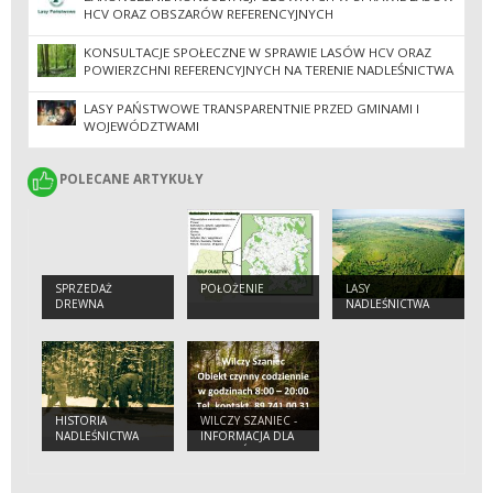
HCV ORAZ OBSZARÓW REFERENCYJNYCH
KONSULTACJE SPOŁECZNE W SPRAWIE LASÓW HCV ORAZ
POWIERZCHNI REFERENCYJNYCH NA TERENIE NADLEŚNICTWA
SROKOWO
LASY PAŃSTWOWE TRANSPARENTNIE PRZED GMINAMI I
WOJEWÓDZTWAMI
POLECANE ARTYKUŁY
POLECANE ARTYKUŁY
SPRZEDAŻ
POŁOŻENIE
LASY
DREWNA
NADLEŚNICTWA
HISTORIA
WILCZY SZANIEC -
NADLEŚNICTWA
INFORMACJA DLA
TURYSTÓW