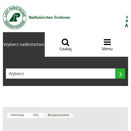
Przejdź do treści
A
Nadleśnictwo Srokowo
A
A


Wybierz nadleśnictwo
Szukaj
Menu

Informacje
FAQ
Bezpieczeństwo