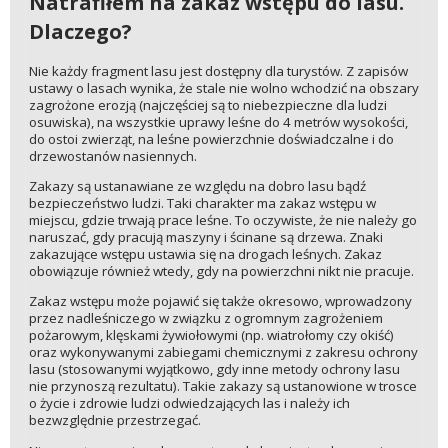
Natrafiłem na zakaz wstępu do lasu.
Dlaczego?
Nie każdy fragment lasu jest dostępny dla turystów. Z zapisów
ustawy o lasach wynika, że stale nie wolno wchodzić na obszary
zagrożone erozją (najczęściej są to niebezpieczne dla ludzi
osuwiska), na wszystkie uprawy leśne do 4 metrów wysokości,
do ostoi zwierząt, na leśne powierzchnie doświadczalne i do
drzewostanów nasiennych.
Zakazy są ustanawiane ze względu na dobro lasu bądź
bezpieczeństwo ludzi. Taki charakter ma zakaz wstępu w
miejscu, gdzie trwają prace leśne. To oczywiste, że nie należy go
naruszać, gdy pracują maszyny i ścinane są drzewa. Znaki
zakazujące wstępu ustawia się na drogach leśnych. Zakaz
obowiązuje również wtedy, gdy na powierzchni nikt nie pracuje.
Zakaz wstępu może pojawić się także okresowo, wprowadzony
przez nadleśniczego w związku z ogromnym zagrożeniem
pożarowym, klęskami żywiołowymi (np. wiatrołomy czy okiść)
oraz wykonywanymi zabiegami chemicznymi z zakresu ochrony
lasu (stosowanymi wyjątkowo, gdy inne metody ochrony lasu
nie przynoszą rezultatu). Takie zakazy są ustanowione w trosce
o życie i zdrowie ludzi odwiedzających las i należy ich
bezwzględnie przestrzegać.