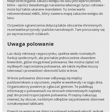
Nieprzestrzeganie zakazu wstępu do lasu jest wykroczeniem,
które - oprócz świadomego narażenia własnego życia i zdrowia -
może być także ukarane mandatem. Tu znów warto
rekomendować mBDL, który zawiera mapę zakazów wstępu do
lasu.
Oczywiście ograniczenia dotyczą także obszarów chronionych,
rezerwatów przyrody i parków narodowych. Tam poruszamy się
po wyznaczonych szlakach.
Uwaga polowanie
Las służy rekreacji i wypoczynku, spełnia wiele rozmaitych
funkcji społecznych, ale jest także jednocześnie obwodem
łowieckim, gdzie mogą trwać polowania. Nie można żądać od
myśliwych zaprzestania polowania, ale także myśliwi muszą
tolerować i przewidzieć obecność ludzi w lesie.
W lesie polowania zbiorowe odbywają się między
październikiem a styczniem, zwykle w weekendy i w ciągu dnia.
Organizatorzy powinni je zgłaszać gminom. Te publikują
informację o polowaniach na stronach internetowych najdalej
pięć dni przed rozpoczęciem polowania. Przepisy nakazują
również, by obszar, na którym odbędzie się polowanie zbiorowe
oznakowywać tablicami.
Powyższe wymogi nie dotyczą polowań indywidualnych. Jednak