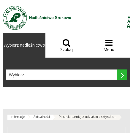
Przejdź do treści
A
Nadleśnictwo Srokowo
A
A


Wybierz nadleśnictwo
Szukaj
Menu

Informacje
Aktualności
Piłkarski turniej z udziałem olsztyńskic...