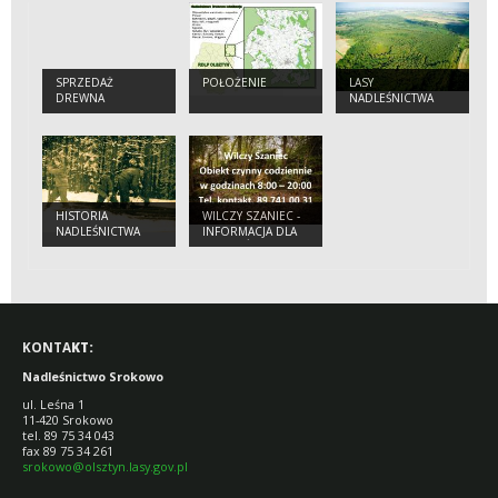
SPRZEDAŻ
POŁOŻENIE
LASY
DREWNA
NADLEŚNICTWA
HISTORIA
WILCZY SZANIEC -
NADLEŚNICTWA
INFORMACJA DLA
TURYSTÓW
KONTA
KT:
Nadleśnictwo Srokowo
ul. Leśna 1
11-420 Srokowo
tel. 89 75 34 043
fax 89 75 34 261
srokowo@olsztyn.lasy.gov.pl