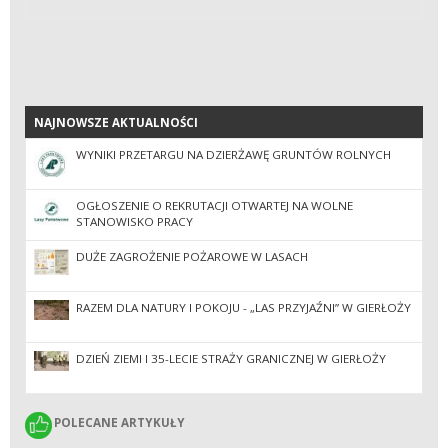
NAJNOWSZE AKTUALNOŚCI
NAJNOWSZE AKTUALNOŚCI
WYNIKI PRZETARGU NA DZIERŻAWĘ GRUNTÓW ROLNYCH
OGŁOSZENIE O REKRUTACJI OTWARTEJ NA WOLNE
STANOWISKO PRACY
DUŻE ZAGROŻENIE POŻAROWE W LASACH
RAZEM DLA NATURY I POKOJU - „LAS PRZYJAŹNI” W GIERŁOŻY
DZIEŃ ZIEMI I 35-LECIE STRAŻY GRANICZNEJ W GIERŁOŻY
POLECANE ARTYKUŁY
POLECANE ARTYKUŁY