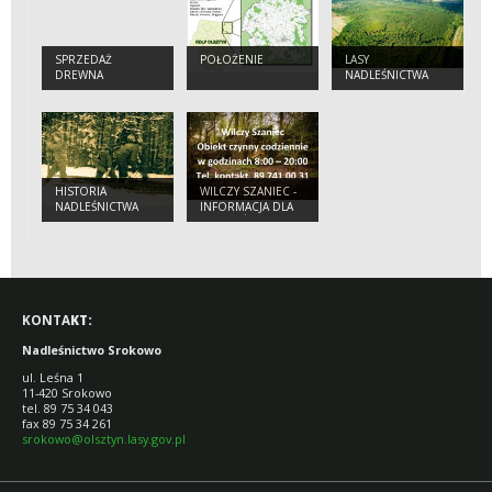
SPRZEDAŻ
POŁOŻENIE
LASY
DREWNA
NADLEŚNICTWA
HISTORIA
WILCZY SZANIEC -
NADLEŚNICTWA
INFORMACJA DLA
TURYSTÓW
KONTA
KT:
Nadleśnictwo Srokowo
ul. Leśna 1
11-420 Srokowo
tel. 89 75 34 043
fax 89 75 34 261
srokowo@olsztyn.lasy.gov.pl