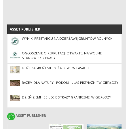
ASSET PUBLISHER
ASSET PUBLISHER
WYNIKI PRZETARGU NA DZIERŻAWĘ GRUNTÓW ROLNYCH
OGŁOSZENIE O REKRUTACJI OTWARTEJ NA WOLNE
STANOWISKO PRACY
DUŻE ZAGROŻENIE POŻAROWE W LASACH
RAZEM DLA NATURY I POKOJU - „LAS PRZYJAŹNI” W GIERŁOŻY
DZIEŃ ZIEMI I 35-LECIE STRAŻY GRANICZNEJ W GIERŁOŻY
ASSET PUBLISHER
ASSET PUBLISHER