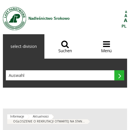
Zum Inhalt wechseln
A
A
Nadleśnictwo Srokowo
A
PL


select-division
Suchen
Menü

Informacje
Aktualności
OGŁOSZENIE O REKRUTACJI OTWARTEJ NA STAN...